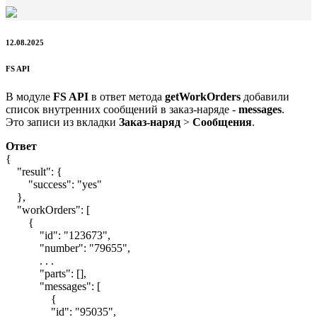
12.08.2025
FS API
В модуле
FS API
в ответ метода
getWorkOrders
добавили
список внутренних сообщений в заказ-наряде -
messages
.
Это записи из вкладки
Заказ-наряд
>
Сообщения
.
Ответ
{
"result": {
"success": "yes"
},
"workOrders": [
{
"id": "123673",
"number": "79655",
. . .
"parts": [],
"messages": [
{
"id": "95035",