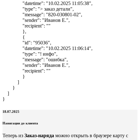
"datetime": "10.02.2025 11:05:38",
"type": "> заказ детали",
"message": "820-030801-02",
"sender": "Иванов Е.",
"recipient": ""
},
{
"id": "95036",
"datetime": "10.02.2025 11:06:14",
"type": "! инфо",
"message": "ошибка",
"sender": "Иванов Е.",
"recipient": ""
}
]
}
]
}
18.07.2025
Навигация до клиента
Теперь из
Заказ-наряда
можно открыть в браузере карту с